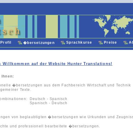
Profil
Sprachkurse
Preise
A
�bersetzungen
h Willkommen auf der Website Hunter Translations!
e Ihnen:
onelle �bersetzungen aus dem Fachbereich Wirtschaft und Technik
lgemeiner Texte.
ombinationen:
Deutsch - Spanisch
Spanisch - Deutsch
ungen von beglaubtigten �bersetzungen wie Urkunden und Zeugnis
echte und professionell bearbeitete �bersetzungen.