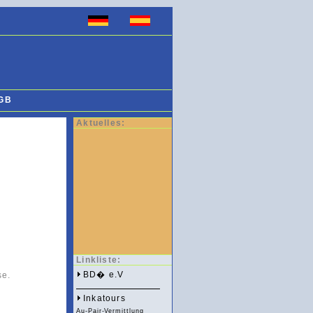
GB
Aktuelles:
Linkliste:
BD� e.V
se.
Inkatours
Au-Pair-Vermittlung