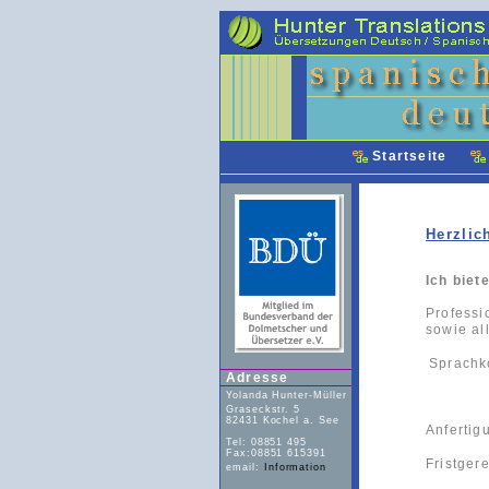
Startseite
Herzlic
Ich biet
Professi
sowie al
Sprachk
Adresse
Yolanda Hunter-Müller
Graseckstr. 5
82431 Kochel a. See
Anfertig
Tel: 08851 495
Fax:08851 615391
Fristger
email:
Information