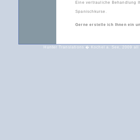
Eine vertrauliche Behandlung I
Spanischkurse.
Gerne erstelle ich Ihnen ein 
Hunter Translations � Kochel a. See, 2009 all