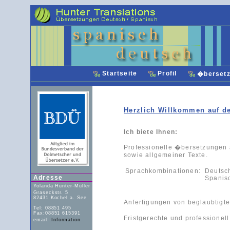
Startseite
Profil
�berset
Herzlich Willkommen auf de
Ich biete Ihnen:
Professionelle �bersetzungen 
sowie allgemeiner Texte.
Sprachkombinationen:
Deutsc
Adresse
Spanis
Yolanda Hunter-Müller
Graseckstr. 5
82431 Kochel a. See
Anfertigungen von beglaubtig
Tel: 08851 495
Fax:08851 615391
Fristgerechte und professionel
email:
Information