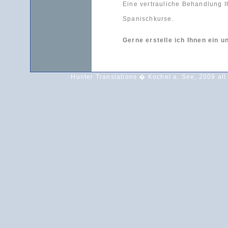
Eine vertrauliche Behandlung I
Spanischkurse.
Gerne erstelle ich Ihnen ein 
Hunter Translations � Kochel a. See, 2009 all