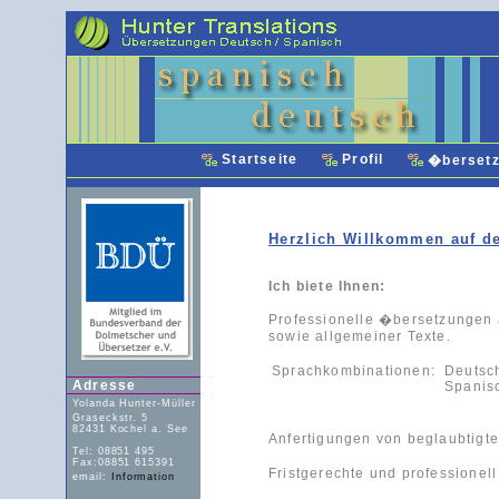
Startseite
Profil
�berset
Herzlich Willkommen auf de
Ich biete Ihnen:
Professionelle �bersetzungen 
sowie allgemeiner Texte.
Sprachkombinationen:
Deutsc
Adresse
Spanis
Yolanda Hunter-Müller
Graseckstr. 5
82431 Kochel a. See
Anfertigungen von beglaubtig
Tel: 08851 495
Fax:08851 615391
Fristgerechte und professionel
email:
Information